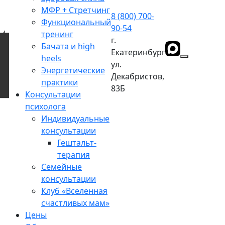
МФР + Стретчинг
8 (800) 700-
Функциональный
90-54
тренинг
г.
Бачата и high
Екатеринбург
heels
ул.
Энергетические
Декабристов,
практики
83Б
Консультации
психолога
Индивидуальные
консультации
Гештальт-
терапия
Семейные
консультации
Клуб «Вселенная
счастливых мам»
Цены